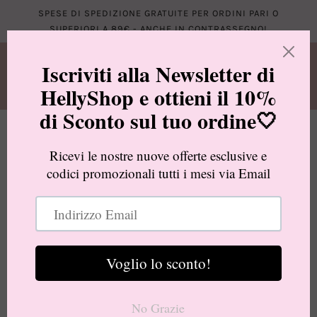
SPESE DI SPEDIZIONE GRATUITE PER ORDINI PARI O
SUPERIORI A 89€ - ANCHE IN CONTRASSEGNO!